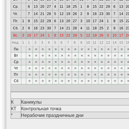
Ср.
6
13
20
27
4
11
18
25
1
8
15
22
29
6
13
2
Чт.
7
14
21
28
5
12
19
26
2
9
16
23
30
7
14
2
Пт.
1
8
15
22
29
6
13
20
27
3
10
17
24
1
8
15
2
Сб.
2
9
16
23
30
7
14
21
28
4
11
18
25
2
9
16
2
Вс.
3
10
17
24
1
8
15
22
29
5
12
19
26
3
10
17
2
Нед.
1
1
2
3
4
5
6
7
8
9
10
11
12
13
14
15
1
Пн
=
=
=
=
=
=
=
=
=
=
=
=
=
=
=
Вт
=
=
=
=
=
=
=
=
=
=
=
=
=
=
=
Ср
=
=
=
=
=
=
=
=
=
=
=
=
=
=
=
Чт
=
=
=
=
=
=
=
=
=
=
=
=
=
=
=
Пт
=
=
=
=
=
=
=
=
=
=
=
=
=
=
=
Сб
=
=
=
=
=
=
=
=
=
=
=
=
=
=
=
К
Каникулы
КТ
Контрольная точка
*
Нерабочие праздничные дни