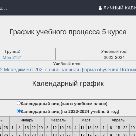
ИС Волжского университета имени В.Н. Татищева (института)
ЛИЧНЫЙ КАБ
График учебного процесса 5 курса
Группа:
Учебный год:
Мбв-2131
2023-2024
Учебный план:
02 Менеджмент 2021г. очно-заочная форма обучения Потомк
Календарный график
Календарный вид (как в учебном плане)
Календарный вид (на 2023-2024 учебный год)
рь
Январь
Февраль
Март
Апрель
8
25
1
8
15
22
29
5
12
19
26
4
11
18
25
1
8
15
22
29
9
26
2
9
16
23
30
6
13
20
27
5
12
19
26
2
9
16
23
30