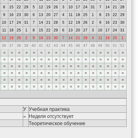
8
15
22
29
5
12
19
26
3
10
17
24
31
7
14
21
28
9
16
23
30
6
13
20
27
4
11
18
25
1
8
15
22
29
10
17
24
31
7
14
21
28
5
12
19
26
2
9
16
23
30
11
18
25
1
8
15
22
29
6
13
20
27
3
10
17
24
31
12
19
26
2
9
16
23
30
7
14
21
28
4
11
18
25
1
36
37
38
39
40
41
42
43
44
45
46
47
48
49
50
51
52
=
=
=
=
=
=
=
=
=
=
=
=
=
=
=
=
=
=
=
=
=
=
=
=
=
=
=
=
=
=
=
=
=
=
=
=
=
=
=
=
=
=
=
=
=
=
=
=
=
=
=
=
=
=
=
=
=
=
=
=
=
=
=
=
=
=
=
=
=
=
=
=
=
=
=
=
=
=
=
=
=
=
=
=
=
=
=
=
=
=
=
=
=
=
=
=
=
=
=
=
=
=
У
Учебная практика
=
Неделя отсутствует
Теоретическое обучение