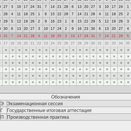
0
27
3
10
17
24
31
7
14
21
28
6
13
20
27
3
10
17
24
1
1
28
4
11
18
25
1
8
15
22
29
7
14
21
28
4
11
18
25
2
2
29
5
12
19
26
2
9
16
23
1
8
15
22
29
5
12
19
26
3
3
30
6
13
20
27
3
10
17
24
2
9
16
23
30
6
13
20
27
4
4
31
7
14
21
28
4
11
18
25
3
10
17
24
31
7
14
21
28
5
6
17
18
19
20
21
22
23
24
25
26
27
28
29
30
31
32
33
34
35
=
=
=
=
=
=
=
=
=
=
=
=
=
=
=
=
=
=
=
=
=
=
=
=
=
=
=
=
=
=
=
=
=
=
=
=
=
=
=
=
=
=
=
=
=
=
=
=
=
=
=
=
=
=
=
=
=
=
=
=
=
=
=
=
=
=
=
=
=
=
=
=
=
=
=
=
=
=
=
=
=
=
=
=
=
=
=
=
=
=
=
=
=
=
=
=
=
=
=
=
=
=
=
=
=
=
=
=
=
=
=
=
=
=
=
=
=
=
=
=
Обозначения
Э
Экзаменационная сессия
Г
Государственные итоговая аттестация
П
Производственная практика