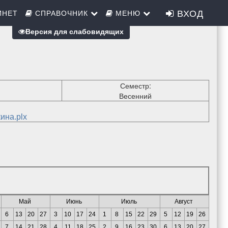
ВХОД
ИНЕТ
СПРАВОЧНИК
МЕНЮ
Версия для слабовидящих
Семестр:
Весенний
ина.plx
Май
Июнь
Июль
Август
6
13
20
27
3
10
17
24
1
8
15
22
29
5
12
19
26
7
14
21
28
4
11
18
25
2
9
16
23
30
6
13
20
27