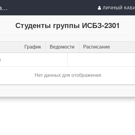
ИС Волжского университета имени В.Н. Татищева (института)
ЛИЧНЫЙ КАБ
Студенты группы ИСБЗ-2301
График
Ведомости
Расписание
и
Нет данных для отображения