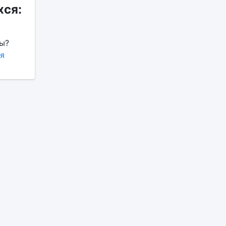
ся:
ы?
я