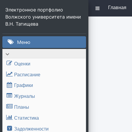
Главная
Электронное портфолио 
Волжского университета имени 
В.Н. Татищева
Меню
Оценки
Расписание
Графики
Журналы
Планы
Статистика
Задолженности