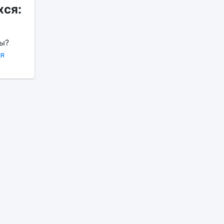
ся:
ы?
я