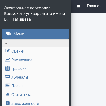
Главная
Электронное портфолио 
Волжского университета имени 
В.Н. Татищева
Меню
Оценки
Расписание
Графики
Журналы
Планы
Статистика
Задолженности